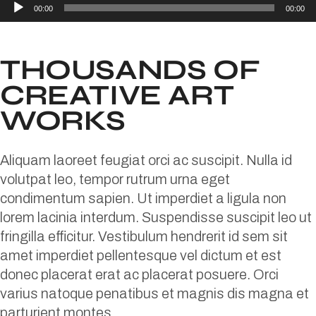
Reproductor
00:00
00:00
de
audio
THOUSANDS OF
CREATIVE ART
WORKS
Aliquam laoreet feugiat orci ac suscipit. Nulla id
volutpat leo, tempor rutrum urna eget
condimentum sapien. Ut imperdiet a ligula non
lorem lacinia interdum. Suspendisse suscipit leo ut
fringilla efficitur. Vestibulum hendrerit id sem sit
amet imperdiet pellentesque vel dictum et est
donec placerat erat ac placerat posuere. Orci
varius natoque penatibus et magnis dis magna et
parturient montes.