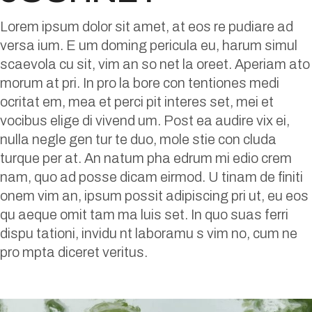
Lorem ipsum dolor sit amet, at eos re pudiare ad
versa ium. E um doming pericula eu, harum simul
scaevola cu sit, vim an so net la oreet. Aperiam ato
morum at pri. In pro la bore con tentiones medi
ocritat em, mea et perci pit interes set, mei et
vocibus elige di vivend um. Post ea audire vix ei,
nulla negle gen tur te duo, mole stie con cluda
turque per at. An natum pha edrum mi edio crem
nam, quo ad posse dicam eirmod. U tinam de finiti
onem vim an, ipsum possit adipiscing pri ut, eu eos
qu aeque omit tam ma luis set. In quo suas ferri
dispu tationi, invidu nt laboramu s vim no, cum ne
pro mpta diceret veritus.