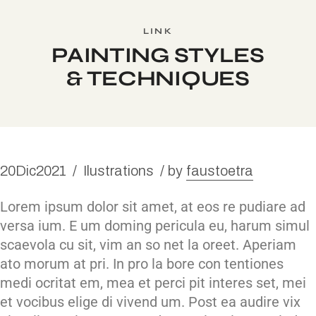
LINK
PAINTING STYLES
& TECHNIQUES
20
Dic
2021
Ilustrations
by
faustoetra
Lorem ipsum dolor sit amet, at eos re pudiare ad
versa ium. E um doming pericula eu, harum simul
scaevola cu sit, vim an so net la oreet. Aperiam
ato morum at pri. In pro la bore con tentiones
medi ocritat em, mea et perci pit interes set, mei
et vocibus elige di vivend um. Post ea audire vix