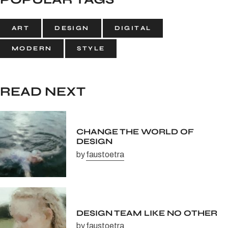
ART
DESIGN
DIGITAL
MODERN
STYLE
READ NEXT
CHANGE THE WORLD OF
DESIGN
by
faustoetra
DESIGN TEAM LIKE NO OTHER
by
faustoetra