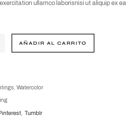
xercitation ullamco laborisnisi ut aliquip ex ea
AÑADIR AL CARRITO
ntings
,
Watercolor
ing
Pinterest
Tumblr